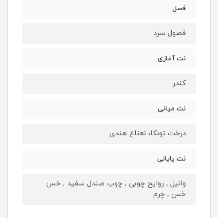
فصل
فصول سرد
نت آغازی
کندر
نت میانی
درخت تونکا، نعناع هندی
نت پایانی
وانیل , روایح چوبی , چوب صندل سفید , خس
خس , چرم