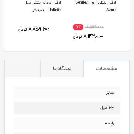
ادکلن بنتلی آزور | Bentley
ادکلن مردانه بنتلی مدل
Bentle
Azure
Infinite | اینفینیتی
7٪
8,694,000
1
8,859,600
تومان
8,142,000
مان
تومان
مشخصات
دیدگاه‌ها
سایز
100 میل
رایحه