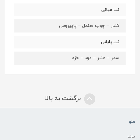
نت میانی
کندر – چوب صندل – پاپیروس
نت پایانی
سدر – عنبر – عود – خزه
برگشت به بالا
منو
خانه