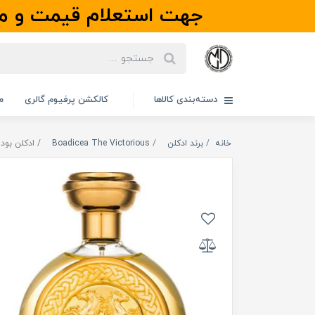
جهت استعلام قیمت و مو
دسته‌بندی کالاها
کالکشن پرفیوم گالری
م
خانه
برند ادکلن
Boadicea The Victorious
ادکلن بودیسیا د و