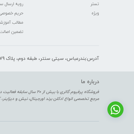
تستر
رویه ارسال س
ویژه
حریم خصوصی
مطالب آموزش
تضمین اصالت
آدرس:بندرعباس، سیتی سنتر، طبقه دوم، پلاک F2-179
درباره ما
فروشگاه پرفیوم گالری با بیش از 20 سال سابقه فعالیت در حوزه عطر و ادکلن
مرجع تخصصی انواع ادکلن برند اورجینال، نیش و دیزاینر،