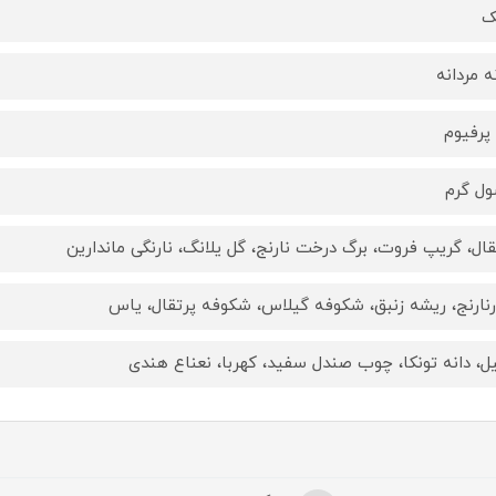
ک
نه مردانه
 پرفیوم
ل گرم
قال، گریپ فروت، برگ درخت نارنج، گل یلانگ، نارنگی ماندارین
رنارنج، ریشه زنبق، شکوفه گیلاس، شکوفه پرتقال، یاس
یل، دانه تونکا، چوب صندل سفید، کهربا، نعناع هندی