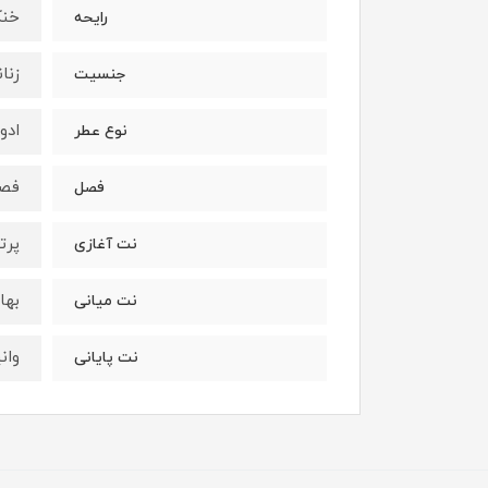
خن
رایحه
زنا
جنسیت
ادو
نوع عطر
فصو
فصل
پرت
نت آغازی
بها
نت میانی
وان
نت پایانی