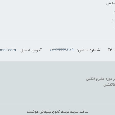
فارش
ی
شماره تماس:
07632238129
آدرس ایمیل:
mail.com
 کالکشن
ساخت سایت توسط کانون تبلیغاتی هوشمند