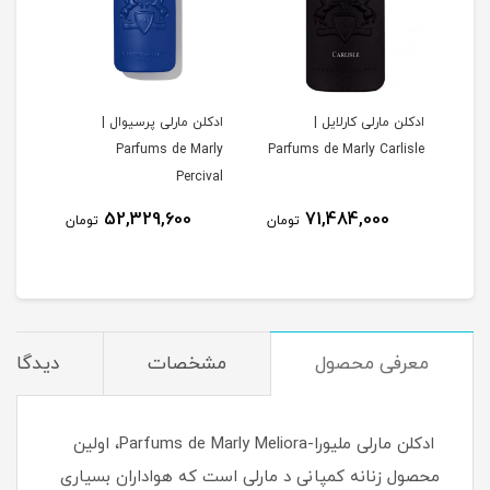
ادکلن مارلی کارلایل |
ادکلن مارلی پرسیوال |
Parf
Parfums de Marly Carlisle
Parfums de Marly
Percival
52,329,600
71,484,000
مان
تومان
تومان
معرفی محصول
مشخصات
دیدگاه‌ه
ادکلن مارلی ملیورا-Parfums de Marly Meliora، اولین
محصول زنانه کمپانی د مارلی است که هواداران بسیاری