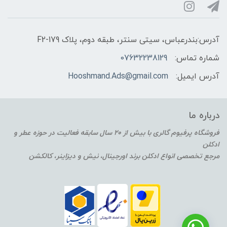
آدرس:بندرعباس، سیتی سنتر، طبقه دوم، پلاک F2-179
شماره تماس:
07632238129
آدرس ایمیل:
Hooshmand.Ads@gmail.com
درباره ما
فروشگاه پرفیوم گالری با بیش از 20 سال سابقه فعالیت در حوزه عطر و
ادکلن
مرجع تخصصی انواع ادکلن برند اورجینال، نیش و دیزاینر، کالکشن