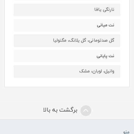
نارنگی یافا
نت میانی
گل صدتومانی، گل یلانگ، مگنولیا
نت پایانی
وانیل، لوبان، مشک
برگشت به بالا
منو