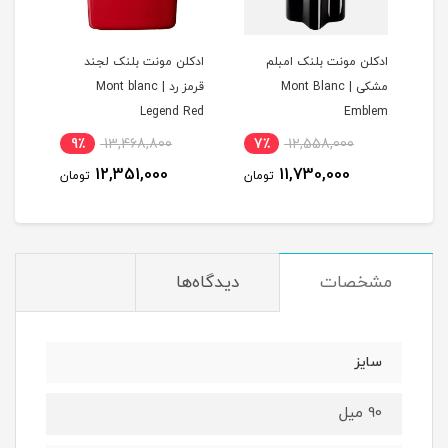
ادکلن مونت بلنک امبلم
ادکلن مونت بلنک لجند
ادکل
M
مشکی | Mont Blanc
قرمز رد | Mont blanc
ight
Legend Red
Emblem
9٪
13,468,800
7٪
12,558,000
1
12,351,000
11,730,000
مان
تومان
تومان
مشخصات
دیدگاه‌ها
سایز
90 میل