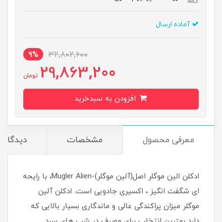
آماده ارسال
9%
32,802,600
29,863,200
تومان
افزودن به سبدخرید
معرفی محصول
مشخصات
دیدگاه‌ه
ادکلن الین موگلر اصل(آلین موگلر)-Mugler Alien، با رایحه
ای شگفت انگیز ، اکسیری جادویی است. ادکلن آلین
موگلر میزان پراکندگی عالی و ماندگاری بسیار بالایی که
دارد بهترین انتخاب برای مصرف در شب های سرد