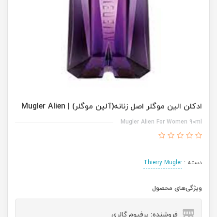
ادکلن الین موگلر اصل زنانه(آلین موگلر) | Mugler Alien
Mugler Alien For Women 90ml
دسته :
Thierry Mugler
ویژگی‌های محصول
فروشنده: پرفیوم گالری