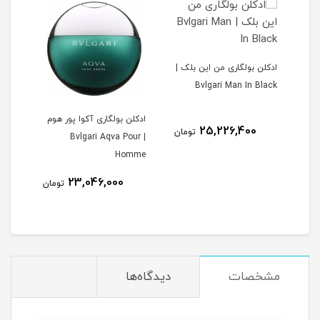
ادکلن بولگاری من این بلک |
Bvlgari Man In Black
ادکلن بولگاری آکوا پور هوم
25,226,400
تومان
| Bvlgari Aqva Pour
Homme
23,046,000
مان
تومان
مشخصات
دیدگاه‌ها