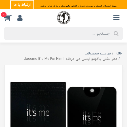
ارتباط با ما
جهت استعلام قیمت و موجودی کلیه ی ادکلن های مارک با ما در تماس باشید
0
خانه
فهرست محصولات
عطر ادکلن جاکومو ایتس می مردانه | Jacomo It’s Me For Him