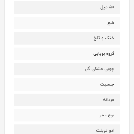
50 میل
طبع
خنک و تلخ
گروه بویایی
چوبی مشکی گل
جنسیت
مردانه
نوع عطر
ادو تویلت