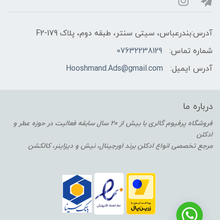
آدرس:بندرعباس، سیتی سنتر، طبقه دوم، پلاک F2-179
شماره تماس:
07632238129
آدرس ایمیل:
Hooshmand.Ads@gmail.com
درباره ما
فروشگاه پرفیوم گالری با بیش از 20 سال سابقه فعالیت در حوزه عطر و
ادکلن
مرجع تخصصی انواع ادکلن برند اورجینال، نیش و دیزاینر، کالکشن