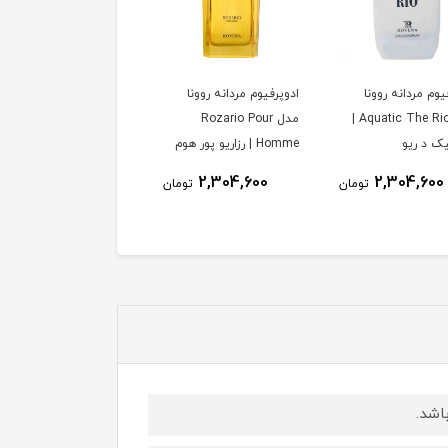
یوم مردانه روونا
ادوپرفیوم مردانه روونا
ادوپرفیوم مردانه روونا
مدل Aquatic The Rio |
مدل Rozario Pour
مدل Dunting Red |
یک د ریو
Homme | رزاریو پور هوم
دانتینگ رد
2,304,600
2,304,600
2,304,600
تومان
تومان
توم