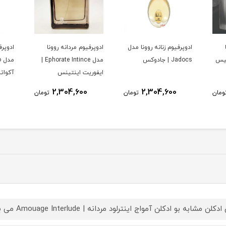
ادوپرفیوم زنانه روونا مدل
ادوپرفیوم مردانه روونا
ادوپرف
Jadocs | جادوکس
مدل Ephorate Intince |
ایفوریت اینتینس
آکوات
2,304,600
2,304,600
ومان
تومان
تومان
دکلن مشابه بو ادکلن آمواج اینترلود مردانه | Amouage Interlude می باشد.