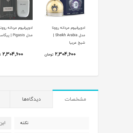
پرفیوم زنانه روونا مدل
ادوپرفیوم مردانه روونا
ادوپرفیوم مردانه روونا
Very Sense Orcked | وری
مدل Sheikh Arabia |
مدل Pigasis | پیگاسیس
 ارکید
شیخ عربیا
2,304,600
2,304,600
2,304,600
تومان
تومان
ت
مشخصات
دیدگاه‌ها
این ا
نکته