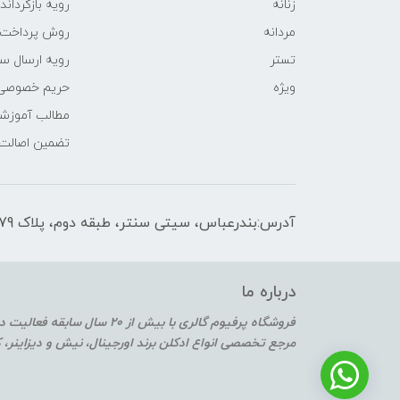
زنانه
رویه‌ بازگرداند
مردانه
روش پرداخت
تستر
رویه ارسال س
ویژه
حریم خصوصی
مطالب آموزش
تضمین اصالت
آدرس:بندرعباس، سیتی سنتر، طبقه دوم، پلاک F2-179
درباره ما
فروشگاه پرفیوم گالری با بیش از 20 سال سابقه فعالیت در حوزه عطر و ادکلن
مرجع تخصصی انواع ادکلن برند اورجینال، نیش و دیزاینر،