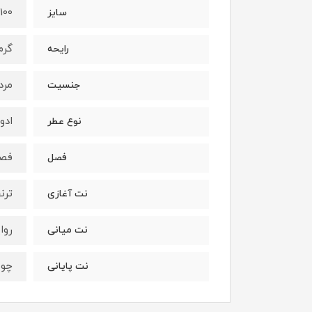
100 میل
سایز
گرم
رایحه
مرد
جنسیت
ادو
نوع عطر
فصو
فصل
ترن
نت آغازی
روا
نت میانی
چوب
نت پایانی