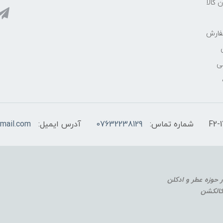
ن کالا
فارش
ی
شماره تماس:
07632238129
آدرس ایمیل:
mail.com
 کالکشن