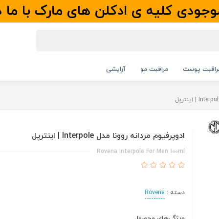
جودی کلیه ی ادکلن های مارک با ما 
راقبت پوست
مراقبت مو
آرایشی
ادوپرفیوم مردانه روونا مدل Interpole | اینترپل
Rovena Interpole For Men 100ml
دسته :
Rovena
ویژگی‌های محصول