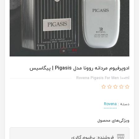
ادوپرفیوم مردانه روونا مدل Pigasis | پیگاسیس
Rovena Pigasis For Men 100ml
دسته :
Rovena
ویژگی‌های محصول
فروشنده: پرفیوم گالری