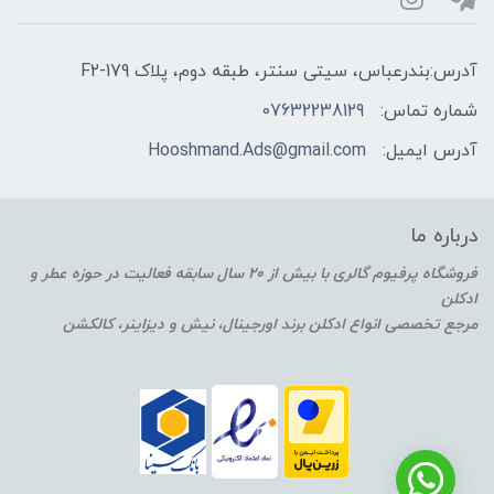
آدرس:بندرعباس، سیتی سنتر، طبقه دوم، پلاک F2-179
شماره تماس:
07632238129
آدرس ایمیل:
Hooshmand.Ads@gmail.com
درباره ما
فروشگاه پرفیوم گالری با بیش از 20 سال سابقه فعالیت در حوزه عطر و
ادکلن
مرجع تخصصی انواع ادکلن برند اورجینال، نیش و دیزاینر، کالکشن