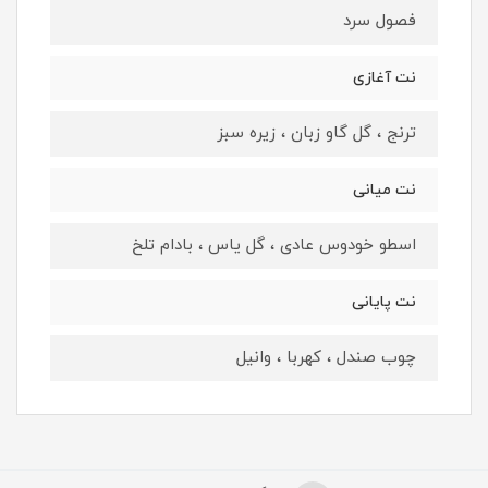
فصول سرد
نت آغازی
ترنج ، گل گاو زبان ، زیره سبز
نت میانی
اسطو خودوس عادی ، گل یاس ، بادام تلخ
نت پایانی
چوب صندل ، کهربا ، وانیل