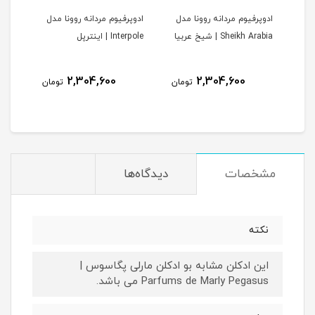
ادوپرفیوم مردانه روونا مدل
ادوپرفیوم مردانه روونا مدل
ادوپ
V | وری
Sheikh Arabia | شیخ عربیا
Interpole | اینترپل
Jadocs |
2,304,600
2,304,600
مان
تومان
تومان
مشخصات
دیدگاه‌ها
نکته
این ادکلن مشابه بو ادکلن مارلی پگاسوس |
Parfums de Marly Pegasus می باشد.