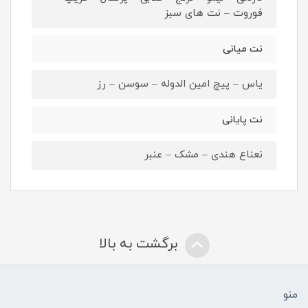
فوروت – نت های سبز
نت میانی
یاس – پیچ امین الدوله – سوسن – رز
نت پایانی
نعناع هندی – مشک – عنبر
برگشت به بالا
منو