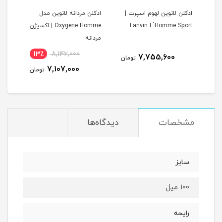
ادکلن لانوین لهوم اسپرت |
ادکلن مردانه لانوین مدل
ادکل
Lanvin L`Homme Sport
Oxygene Homme | اکسیژن
Homme
مردانه
13٪
8,142,000
7,755,600
مان
تومان
7,107,000
تومان
مشخصات
دیدگاه‌ها
سایز
100 میل
رایحه