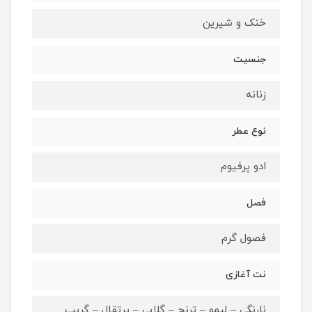
خنک و شیرین
جنسیت
زنانه
نوع عطر
ادو پرفیوم
فصل
فصول گرم
نت آغازی
نارنگی – لیمو – ترنج – گلابی – پرتقال – گریپ