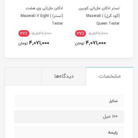
تستر ادکلن مازراتی کویین
ادکلن مازراتی وی هشت
ادکل
(گود گرل) | Mazerati
(تستر) | Mazerati V Eight
(گودگرل) 
Tester
Queen Tester
27٪
5,547,600
27٪
5,547,600
مان
4,071,000
4,071,000
تومان
تومان
مشخصات
دیدگاه‌ها
سایز
100 میل
رایحه