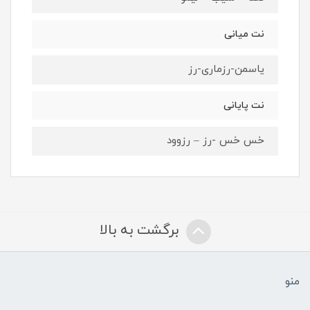
نت میانی
یاسمن-رزماری-رز
نت پایانی
خس خس -رز – رزوود
برگشت به بالا
منو