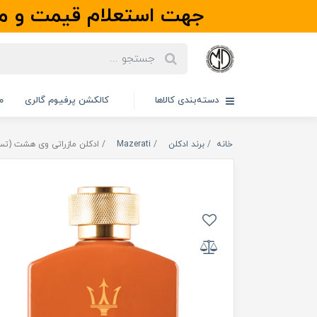
جهت استعلام قیمت و مو
دسته‌بندی کالاها
کالکشن پرفیوم گالری
م
خانه
برند ادکلن
Mazerati
ادکلن مازراتی وی هشت (تستر) | V Eight Tester