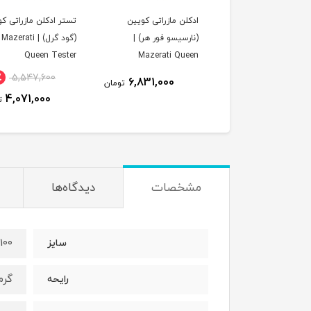
ر ادکلن مازراتی کویین
ادکلن مازراتی کویین
تستر ادکلن مازراتی ک
رسیسو فور هر) |
(نارسیسو فور هر) |
(گود گرل) | Mazerati
Queen Tester
Mazerati Queen
Mazerati Queen Tes
٪
5,547,600
27٪
5,547,600
6,831,000
تومان
4,071,000
4,071,000
تومان
ت
مشخصات
دیدگاه‌ها
100 میل
سایز
گرم
رایحه