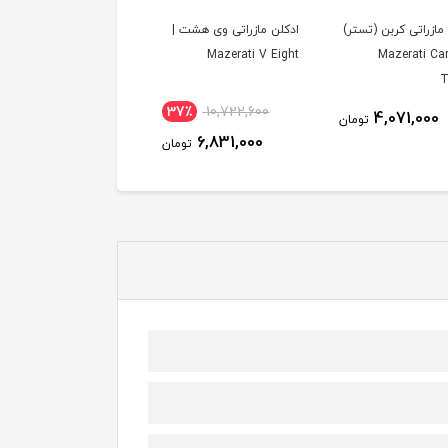
مازراتی کربن (تستر)
ادکلن مازراتی وی هشت |
Mazerati V Eight
| Mazerati Ca
T
37٪
10,722,600
4,071,000
تومان
6,831,000
تومان