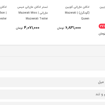
ویین
ادکلن مازراتی کویین
تستر ادکلن مازراتی میس
ادکلن 
(گودگرل) | Mazerati
مازراتی | Mazerati Miss
rbon
ester
Mazeerati Tester
Queen
27
4,071,000
6,831,000
تومان
تومان
ومان
 و تند