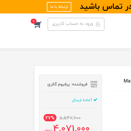
در تماس باشید
ارتباط با ما
0
ورود به حساب کاربری
فروشنده: پرفیوم گالری
آماده ارسال
27%
5,547,600
4,071,000
تومان