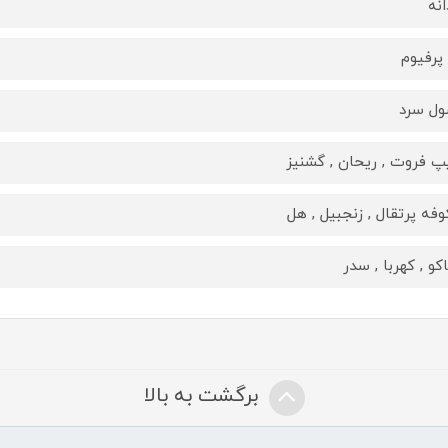
انه
 پرفیوم
ل سرد
پ فروت , ریحان , گشنیز
فه پرتقال , زنجبیل , هل
اکو , کهربا , سدر
برگشت به بالا