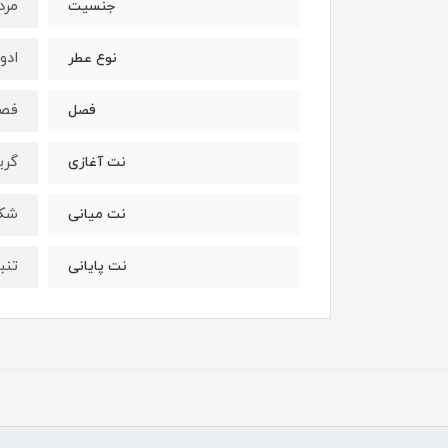
مرد
جنسیت
ادو
نوع عطر
فصو
فصل
گری
نت آغازی
شکو
نت میانی
تنب
نت پایانی