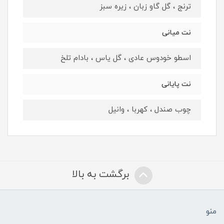
ترنج ، گل گاو زبان ، زيره سبز
نت میانی
اسطو خودوس عادی ، گل ياس ، بادام تلخ
نت پایانی
چوب صندل ، کهربا ، وانيل
برگشت به بالا
منو