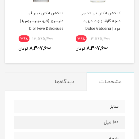
کالکشن ادکلن دی اند جی
کالکشن ادکلن دیور فو
کالک
Cre
دلچه گابانا ولوت دیزرت
دلیسیوز (فیو دیلیسیوس) |
عود | Dolce Gabbana
Dior Feve Delicieuse
tion
Collection
Velvet Desert Oud
39٪
13,565,400
39٪
13,565,400
9,
Collection
8,307,600
8,307,600
مان
تومان
تومان
مشخصات
دیدگاه‌ها
سایز
100 میل
رایحه