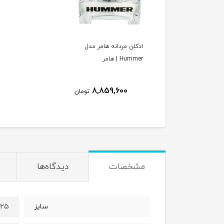
ادکلن مردانه هامر مدل
Hummer | هامر
8,859,600
تومان
مشخصات
دیدگاه‌ها
125 می
سایز