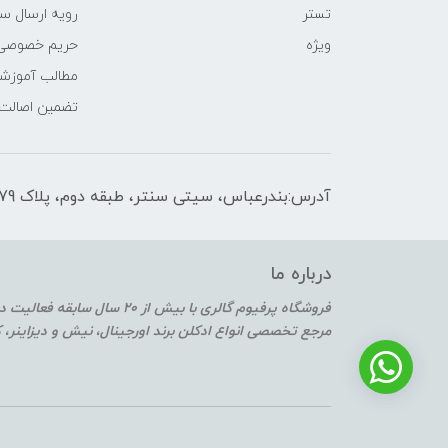
تستر
رویه ارسال س
ویژه
حریم خصوصی
مطالب آموزش
تضمین اصالت
آدرس:بندرعباس، سیتی سنتر، طبقه دوم، پلاک F2-179
درباره ما
فروشگاه پرفیوم گالری با بیش از 20 سال سابقه فعالیت در حوزه عطر و ادکلن
مرجع تخصصی انواع ادکلن برند اورجینال، نیش و دیزاینر،