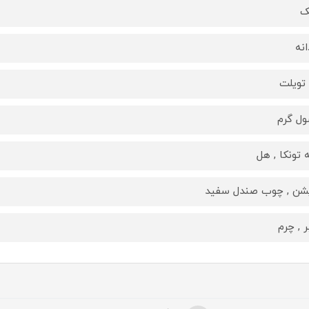
ک
انه
 تویلت
ل گرم
ه تونکا , هل
شن , چوب صندل سفید
ر , چرم