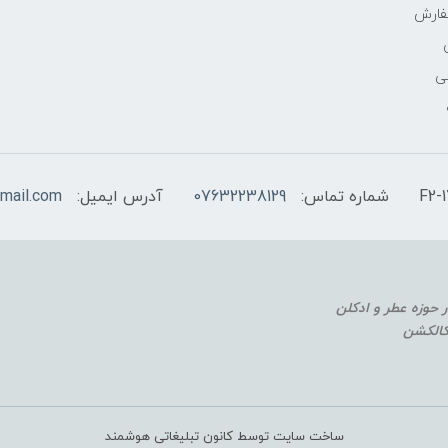
فارش
ی
شماره تماس:
07632238129
آدرس ایمیل:
mail.com
 کالکشن
ساخت سایت توسط کانون تبلیغاتی هوشمند