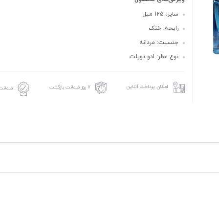
سایز: 125 میل
رایحه: خنک
جنسیت: مردانه
نوع عطر: ادو تویلت
امکان پرداخت آنلاین
۷ روز ضمانت بازگشت
ضمانت 