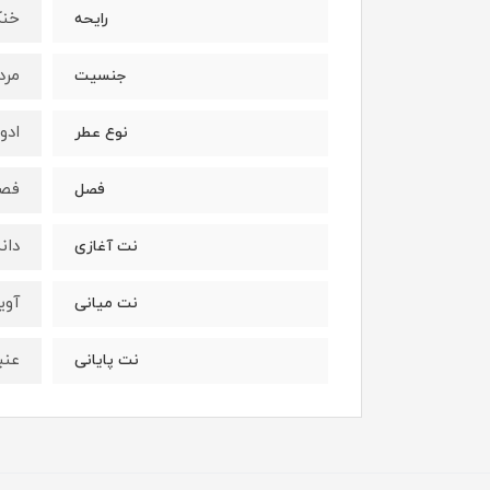
خن
رایحه
مرد
جنسیت
ادو
نوع عطر
فصو
فصل
دان
نت آغازی
آوی
نت میانی
عنب
نت پایانی