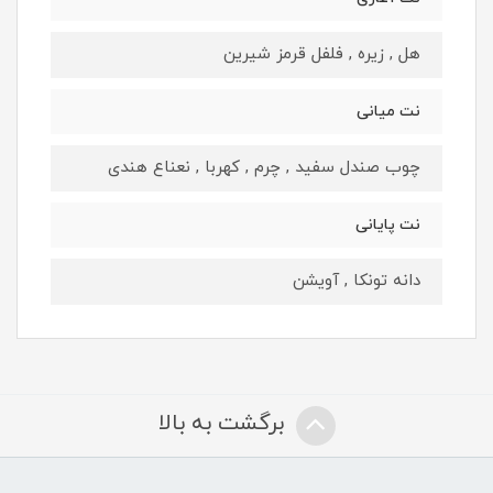
هل , زیره , فلفل قرمز شیرین
نت میانی
چوب صندل سفید , چرم , کهربا , نعناع هندی
نت پایانی
دانه تونکا , آویشن
برگشت به بالا