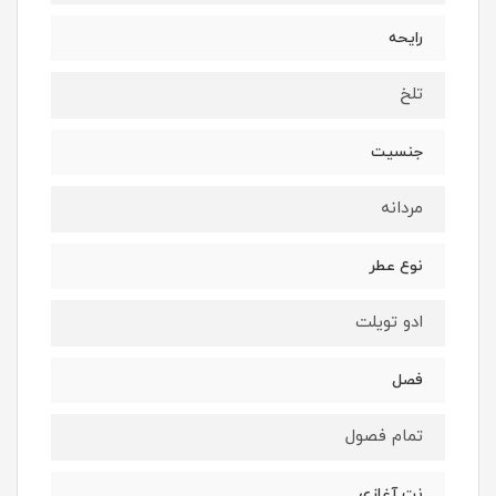
رایحه
تلخ
جنسیت
مردانه
نوع عطر
ادو تویلت
فصل
تمام فصول
نت آغازی