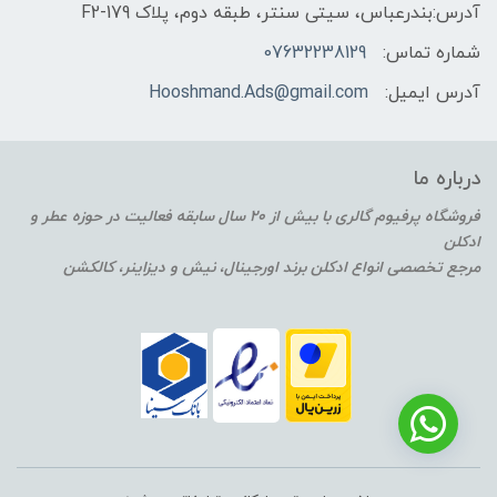
آدرس:بندرعباس، سیتی سنتر، طبقه دوم، پلاک F2-179
شماره تماس:
07632238129
آدرس ایمیل:
Hooshmand.Ads@gmail.com
درباره ما
فروشگاه پرفیوم گالری با بیش از 20 سال سابقه فعالیت در حوزه عطر و
ادکلن
مرجع تخصصی انواع ادکلن برند اورجینال، نیش و دیزاینر، کالکشن