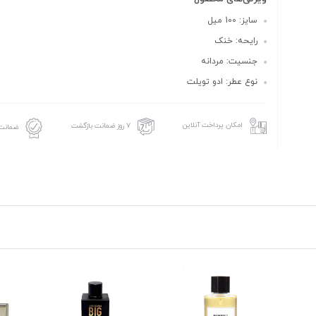
سایز: 100 میل
رایحه: خنک
جنسیت: مردانه
نوع عطر: ادو تویلت
امکان پرداخت آنلاین
۷ روز ضمانت بازگشت
ضمانت 