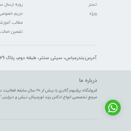
تستر
رویه ارسال س
ویژه
حریم خصوصی
مطالب آموزش
تضمین اصالت
آدرس:بندرعباس، سیتی سنتر، طبقه دوم، پلاک F2-179
درباره ما
فروشگاه پرفیوم گالری با بیش از 20 سال سابقه فعالیت در حوزه عطر و ادکلن
مرجع تخصصی انواع ادکلن برند اورجینال، نیش و دیزاینر،