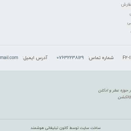
فارش
ی
شماره تماس:
07632238129
آدرس ایمیل:
mail.com
 کالکشن
ساخت سایت توسط کانون تبلیغاتی هوشمند