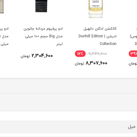
کالکشن ادکلن دانهیل
ادو پرفیوم مردانه جانوین
ادو پر
وس)
ادیشن | Dunhill Edition
مدل Big حجم 100 میلی
|
Collection
لیتر
میلی 
12٪
9,342,600
39
2,304,600
تومان
8,307,600
ومان
تومان