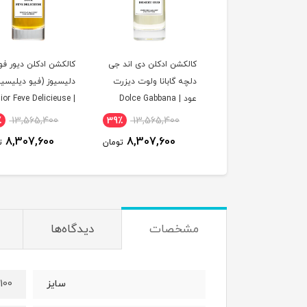
کشن ادکلن کرید رویال
کالکشن ادکلن دی اند جی
کالکشن ادکلن دیور فو
گرین | Creed Royal
دلچه گابانا ولوت دیزرت
دلیسیوز (فیو دیلیسی
Green Collect
عود | Dolce Gabbana
 Dior Feve Delicieuse
Collection
Velvet Desert Oud
٪
13,565,400
39٪
13,565,400
9,770,400
Collection
8,307,600
8,307,600
11,799,000
تومان
تومان
ت
مشخصات
دیدگاه‌ها
100 میل
سایز