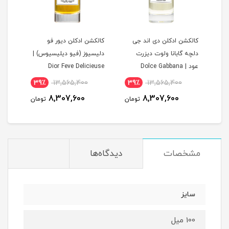
کالکشن ادکلن دی اند جی
کالکشن ادکلن دیور فو
کالک
Cre
دلچه گابانا ولوت دیزرت
دلیسیوز (فیو دیلیسیوس) |
عود | Dolce Gabbana
Dior Feve Delicieuse
tion
Collection
Velvet Desert Oud
39٪
13,565,400
39٪
13,565,400
9,
Collection
8,307,600
8,307,600
مان
تومان
تومان
مشخصات
دیدگاه‌ها
سایز
100 میل