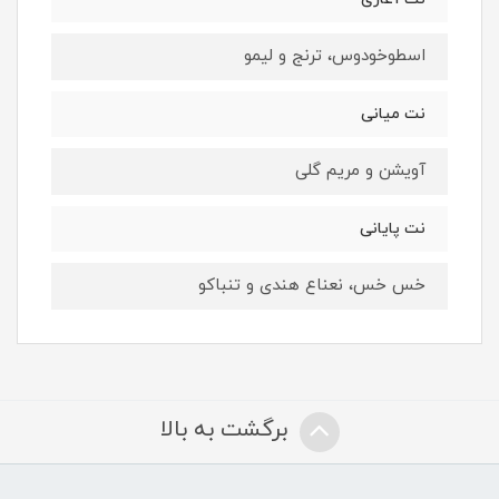
اسطوخودوس، ترنج و لیمو
نت میانی
آویشن و مریم گلی
نت پایانی
خس خس، نعناع هندی و تنباکو
برگشت به بالا