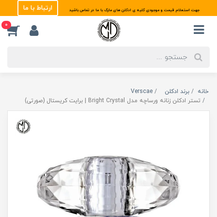
ارتباط با ما
جهت استعلام قیمت و موجودی کلیه ی ادکلن های مارک با ما در تماس باشید
0
خانه
برند ادکلن
Verscae
تستر ادکلن زنانه ورساچه مدل Bright Crystal | برایت کریستال (صورتی)