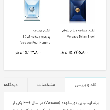
 |
ادکلن ورساچه دیلان بلو-آبی
ادکلن ورساچه
تستر
Ve
| Versace Dylan Blue
پورهوم(ورساچه آبی) |
Versace Pour Homme
| بر
3
15,193,800
15,745,800
تومان
تومان
مان
نقد و بررسی
مشخصات
دیدگاه‌ها
برند ایتالیایی «ورساچه» (Versace) در سال 2006 یکی از