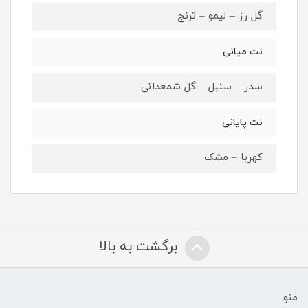
گل رز – لیمو – ترنج
نت میانی
سدر – سنبل – گل شمعدانی
نت پایانی
کهربا – مشک
برگشت به بالا
منو