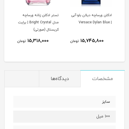
 |
ادکلن ورساچه دیلان بلو-آبی
تستر ادکلن زنانه ورساچه
تستر
Ve
| Versace Dylan Blue
مدل Bright Crystal | برایت
کریستال (صورتی)
| بر
3
15,318,000
15,745,800
تومان
تومان
مان
مشخصات
دیدگاه‌ها
سایز
100 میل