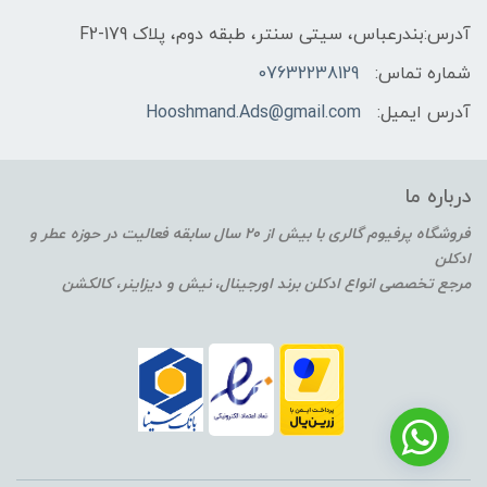
آدرس:بندرعباس، سیتی سنتر، طبقه دوم، پلاک F2-179
شماره تماس:
07632238129
آدرس ایمیل:
Hooshmand.Ads@gmail.com
درباره ما
فروشگاه پرفیوم گالری با بیش از 20 سال سابقه فعالیت در حوزه عطر و
ادکلن
مرجع تخصصی انواع ادکلن برند اورجینال، نیش و دیزاینر، کالکشن