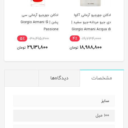
ادکلن جورجیو آرمانی آکوا
ادکلن جورجیو آرمانی سی
ادکل
G
دی جیو مردانه-جیو سفید |
پشن | Giorgio Armani Sì
Passione
Giorgio Armani Acqua di
Gio
سلاد
5٪
30,415,200
4٪
19,734,000
1
29,131,800
18,988,800
مان
تومان
تومان
مشخصات
دیدگاه‌ها
سایز
100 میل