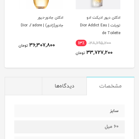
|
ادکلن دیور ادیکت ادو
ادکلن جادور-دیور
تویلت | Dior Addict Eau
جادور(ژادور) | Dior J’adore
heit
de Toilette
13٪
38,695,200
1
36,307,800
تومان
33,727,200
مان
تومان
مشخصات
دیدگاه‌ها
سایز
60 میل