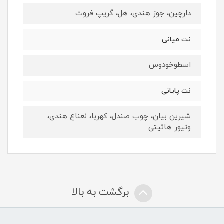
دارچین، جوز هندی، هل، گریپ فروت
نت میانی
اسطوخودوس
نت پایانی
شیرین بیان، چوب صندل، کهربا، نعناع هندی،
وتیور هائیتی
برگشت به بالا