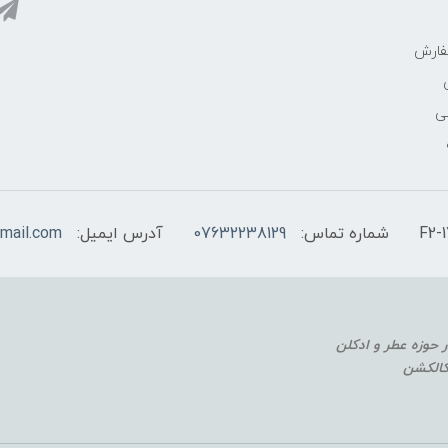
فارش
ی
شماره تماس:
07632238129
آدرس ایمیل:
mail.com
 کالکشن