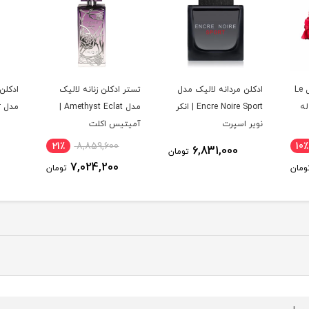
ادکلن زنانه لالیک مدل Le
ادکلن مردانه لالیک مدل
تستر ادکلن زنانه لالیک
ادکلن 
 له
Encre Noire Sport | انکر
مدل Amethyst Eclat |
مدل L’Amour | لامور
نویر اسپرت
آمیتیس اکلت
21٪
8,859,600
10٪
6,831,000
تومان
7,024,200
ومان
تومان