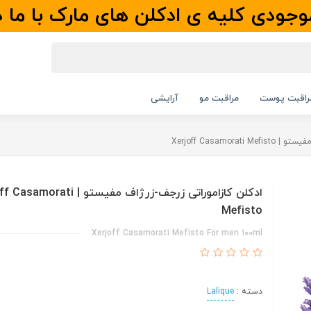
جودی کلیه ی ادکلن های مارک با ما 
راقبت پوست
مراقبت مو
آرایشی
Xerjoff Casamora
ادکلن کازاموراتی زرجف-زرژاف مفیستو | rati
Mefisto
Xerjoff Casamorati Mefisto For men 100ml
دسته :
Lalique