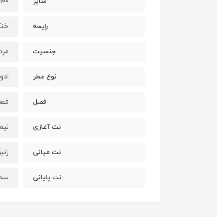
100 میل
سایز
خنک
رایحه
مرد
جنسیت
ادو
نوع عطر
فصو
فصل
ليم
نت آغازی
زنب
نت میانی
سدر
نت پایانی