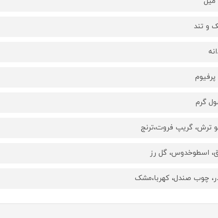
 و تند
انه
 پرفیوم
ل گرم
و ترش، گريپ فروت،ترنج
ق، اسطوخدوس، گل رز
، چوب صندل، کهربا،مشک