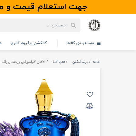
جهت استعلام قیمت و مو
دسته‌بندی کالاها
کالکشن پرفیوم گالری
م
خانه
برند ادکلن
Lalique
ادکلن کازاموراتی زرجف-زرژاف مفیستو | ti Mefisto