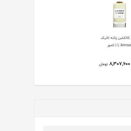
کالکشن زنانه لالیک
8,307,600
تومان