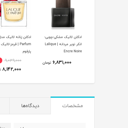
ادکلن لالیک مشکی-چوبی-
انکر نویر مردانه | Lalique
Parfum | قرمز-لالیک
Encre Noire
پارفوم
9,039,000
6,831,000
تومان
8,142,000
ت
مشخصات
دیدگاه‌ها