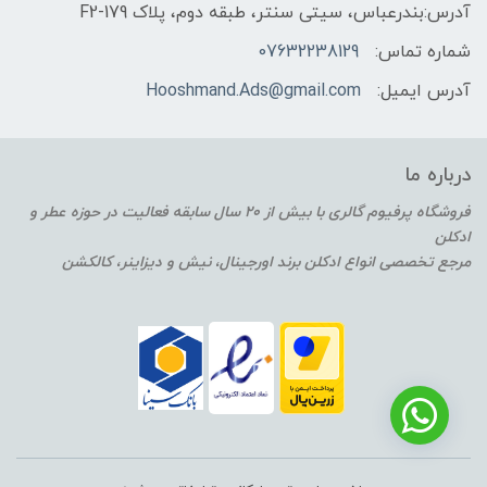
آدرس:بندرعباس، سیتی سنتر، طبقه دوم، پلاک F2-179
شماره تماس:
07632238129
آدرس ایمیل:
Hooshmand.Ads@gmail.com
درباره ما
فروشگاه پرفیوم گالری با بیش از 20 سال سابقه فعالیت در حوزه عطر و
ادکلن
مرجع تخصصی انواع ادکلن برند اورجینال، نیش و دیزاینر، کالکشن