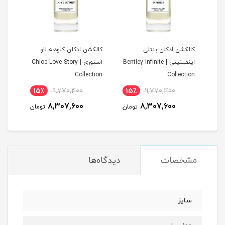
ن
کالکشن ادکلن بنتلی
کالکشن ادکلن کلوهه لاو
کالک
اینفینیتی | Bentley Infinite
استوری | Chloe Love Story
tion
Collection
Collection
15٪
9,770,400
15٪
9,770,400
1
8,307,600
8,307,600
مان
تومان
تومان
مشخصات
دیدگاه‌ها
سایز