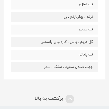
نت آغازی
ترنج , بهارنارنج , رز
نت میانی
گل مریم , یاس , گاردنیای یاسمنی
نت پایانی
چوب صندل سفید , مشک , سدر
برگشت به بالا