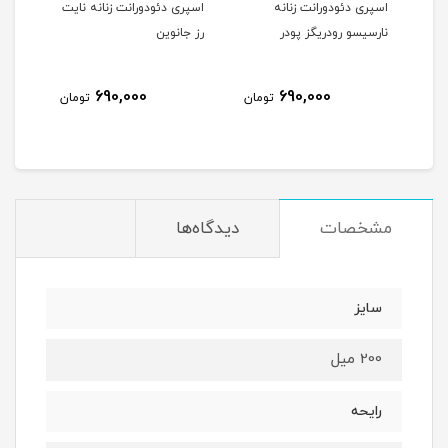
اسپری دئودورانت زنانه
اسپری دئودورانت زنانه نایت
اسپر
نارسیسو رودریگز پودر
رز جانوین
جانو
690,000
690,000
مان
تومان
تومان
مشخصات
دیدگاه‌ها
سایز
200 میل
رایحه