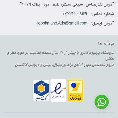
آدرس:بندرعباس، سیتی سنتر، طبقه دوم، پلاک F2-179
شماره تماس:
07632238129
آدرس ایمیل:
Hooshmand.Ads@gmail.com
درباره ما
فروشگاه پرفیوم گالری با بیش از 20 سال سابقه فعالیت در حوزه عطر و
ادکلن
مرجع تخصصی انواع ادکلن برند اورجینال، نیش و دیزاینر، کالکشن