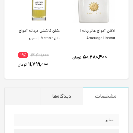
ن
ادکلن آمواج هانر زنانه |
ادکلن کالکشن مردانه آمواج
ادکل
Amouage Honour
مدل Memoir | ممویر
Opus 5 | 
19٪
14,421,000
1
50,480,400
تومان
11,799,000
مان
تومان
مشخصات
دیدگاه‌ها
سایز