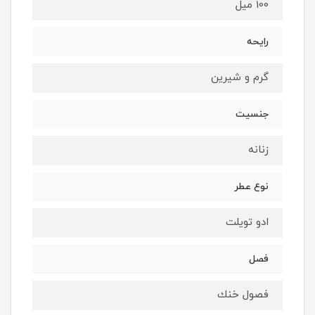
100 میل
رایحه
گرم و شيرين
جنسیت
زنانه
نوع عطر
ادو تویلت
فصل
فصول خنك