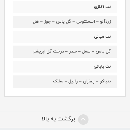
نت آغازی
زردآلو – اسمنتوس – گل یاس – جوز – هل
نت میانی
گل یاس – عسل – سدر – درخت گل ابریشم
نت پایانی
تنباکو – زعفران – وانیل – مشک
برگشت به بالا