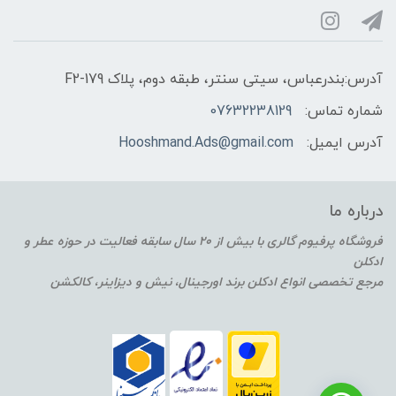
آدرس:بندرعباس، سیتی سنتر، طبقه دوم، پلاک F2-179
شماره تماس:
07632238129
آدرس ایمیل:
Hooshmand.Ads@gmail.com
درباره ما
فروشگاه پرفیوم گالری با بیش از 20 سال سابقه فعالیت در حوزه عطر و
ادکلن
مرجع تخصصی انواع ادکلن برند اورجینال، نیش و دیزاینر، کالکشن