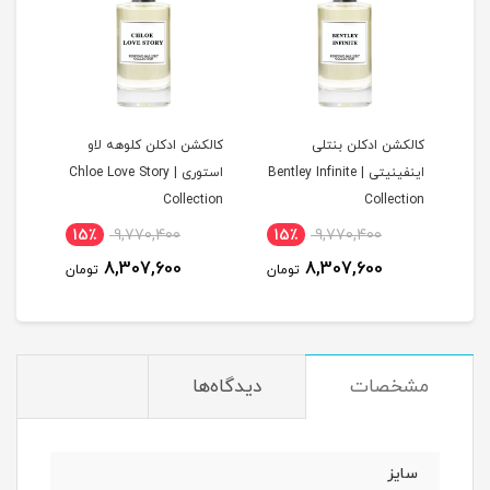
ن
کالکشن ادکلن بنتلی
کالکشن ادکلن کلوهه لاو
کالک
اینفینیتی | Bentley Infinite
استوری | Chloe Love Story
tion
Collection
Collection
15٪
9,770,400
15٪
9,770,400
1
8,307,600
8,307,600
مان
تومان
تومان
مشخصات
دیدگاه‌ها
سایز