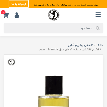
ارتباط با ما
جهت استعلام قیمت و موجودی کلیه ی ادکلن های مارک با ما در تماس باشید
0
خانه
کالکشن پرفیوم گالری
ادکلن کالکشن مردانه آمواج مدل Memoir | ممویر