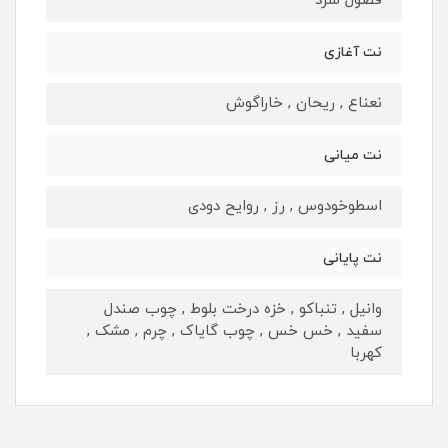
فصول سرد
نت آغازی
نعناع , ریحان , خاراگوش
نت میانی
اسطوخودوس , رز , روایح دودی
نت پایانی
وانیل , تنباکو , خزه درخت بلوط , چوب صندل
سفید , خس خس , چوب گایاک , چرم , مشک ,
کهربا