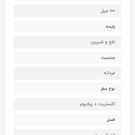
100 میل
رایحه
تلخ و شيرين
جنسیت
مردانه
نوع عطر
اکستریت د پرفیوم
فصل