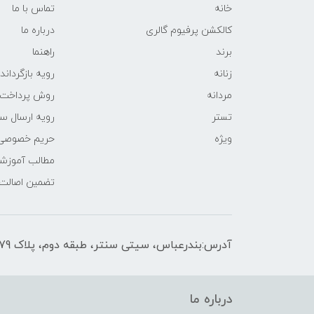
خانه
تماس با ما
کالکشن پرفیوم گالری
درباره ما
برند
راهنما
زنانه
رویه‌ بازگرداند
مردانه
روش پرداخت
تستر
رویه ارسال س
ویژه
حریم خصوصی
مطالب آموزش
تضمین اصالت
آدرس:بندرعباس، سیتی سنتر، طبقه دوم، پلاک F2-179
درباره ما