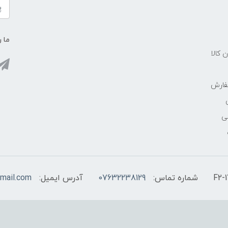
ما ر
ن کالا
فارش
ی
شماره تماس:
07632238129
آدرس ایمیل:
mail.com