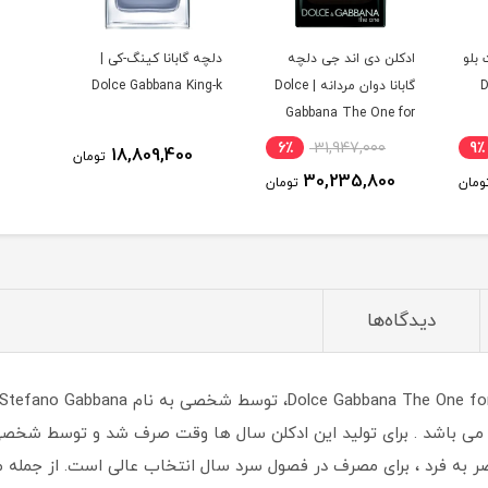
 بلو
ادکلن دی اند جی دلچه
دلچه گابانا کینگ-کی |
D
گابانا دوان مردانه | Dolce
Dolce Gabbana King-k
Gabbana The One for
Men EDP
6٪
31,947,000
9٪
18,809,400
تومان
30,235,800
ومان
تومان
دیدگاه‌ها
حصر به فرد ، برای مصرف در فصول سرد سال انتخاب عالی است. از جمله م