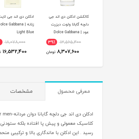
کالکشن ادکلن دی اند جی
ادکلن دی اند جی لایت
دلچه گابانا ولوت دیزرت
زنانه | olce Gabbana
عود | Dolce Gabbana
Light Blue
Velvet Desert Oud
18,078,000
39٪
13,565,400
Collection
16,532,400
8,307,600
تومان
ت
معرفی محصول
مشخصات
رسید . این ادکلن با ماندگاری بالا و ترکیبی من