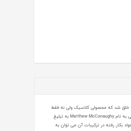
ادکلن دی اند جی دلچه گابانا دوان مردانه-Dolce Gabbana The One for men، توسط شخصی به نام Stefano Gabbana خلق شد که محصولی کلاسیک ولی نه فقط
کلاسیک معمولی و پیش پا افتاده بلکه ستودنی می باشد . برای تولید این ادکلن سال ها وقت صرف شد و توسط شخصی به نام Matthew McConaughy به تبلیغ
واد بکار رفته در ترکیبات آن می توان به