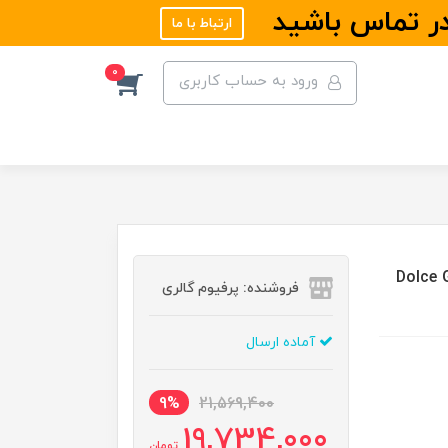
در تماس باشید
ارتباط با ما
0
ورود به حساب کاربری
ه | Dolce Gabbana The
فروشنده: پرفیوم گالری
آماده ارسال
9%
21,569,400
19,734,000
تومان