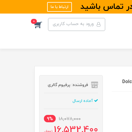
در تماس باشید
ارتباط با ما
0
ورود به حساب کاربری
فروشنده: پرفیوم گالری
آماده ارسال
9%
18,078,000
16,532,400
تومان