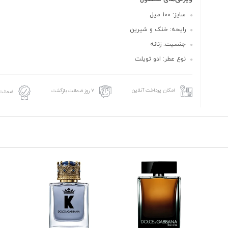
سایز: 100 میل
رایحه: خنک و شیرین
جنسیت: زنانه
نوع عطر: ادو تویلت
امکان پرداخت آنلاین
۷ روز ضمانت بازگشت
ضمانت 