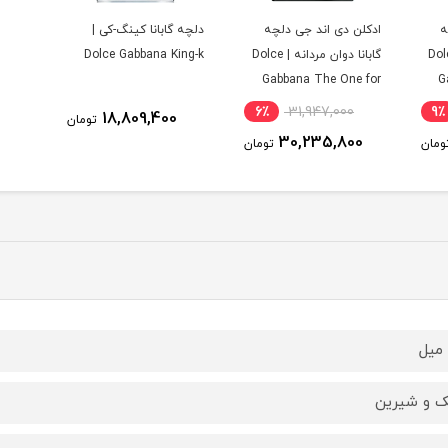
ه
ادکلن دی اند جی دلچه
دلچه گابانا کینگ-کی |
ن مردانه | Dolce
گابانا دوان مردانه | Dolce
Dolce Gabbana King-k
Gabbana The One for
G
Men EDP
6٪
31,947,000
9٪
18,809,400
تومان
30,235,800
ومان
تومان
 و شیرین