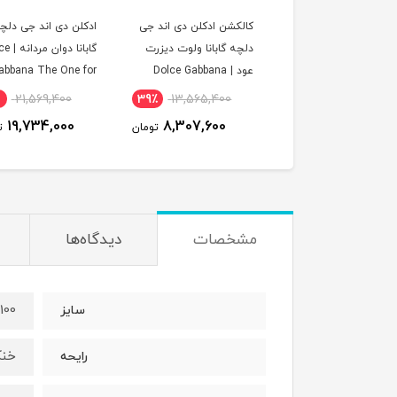
کالکشن ادکلن دی اند جی
ادکلن دی اند جی دلچ
دلچه گابانا ولوت دیزرت
گابانا دوا
عود | Dolce Gabbana
abbana The One for
men EDT
Velvet Desert Oud
21,569,400
39٪
13,565,400
Collection
19,734,000
8,307,600
تومان
ت
مشخصات
دیدگاه‌ها
100 میل
سایز
خنک
رایحه