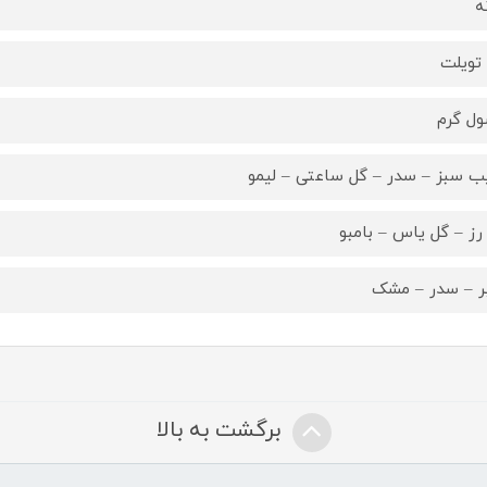
ه
 تویلت
ل گرم
 سبز – سدر – گل ساعتی – لیمو
رز – گل یاس – بامبو
ر – سدر – مشک
برگشت به بالا