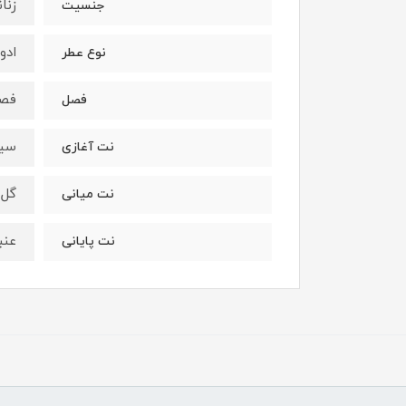
زنان
جنسیت
ادو
نوع عطر
فصو
فصل
سیب
نت آغازی
گل 
نت میانی
عنب
نت پایانی