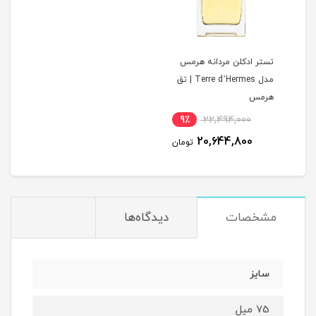
تستر ادکلن مردانه هرمس
مدل Terre d’Hermes | تق
هرمس
9٪
22,494,000
20,644,800
تومان
مشخصات
دیدگاه‌ها
سایز
75 میل