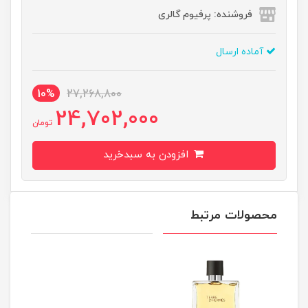
فروشنده: پرفیوم گالری
آماده ارسال
10%
27,268,800
24,702,000
تومان
افزودن به سبدخرید
محصولات مرتبط