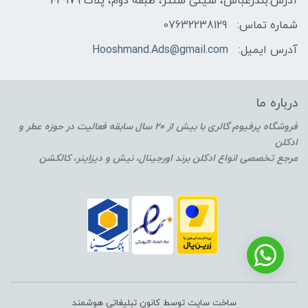
آدرس:بندرعباس، سیتی سنتر، طبقه دوم، پلاک F2-179
شماره تماس:
07632238129
آدرس ایمیل:
Hooshmand.Ads@gmail.com
درباره ما
فروشگاه پرفیوم گالری با بیش از 20 سال سابقه فعالیت در حوزه عطر و
ادکلن
مرجع تخصصی انواع ادکلن برند اورجینال، نیش و دیزاینر، کالکشن
ساخت سایت توسط کانون تبلیغاتی هوشمند