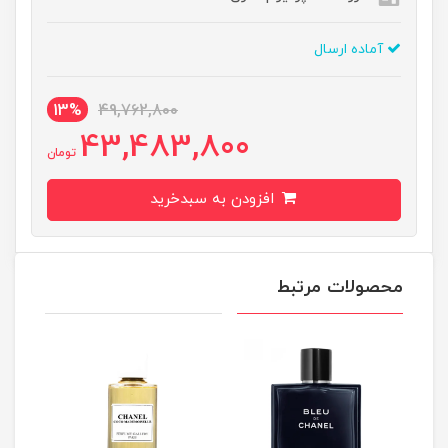
آماده ارسال
13%
49,762,800
43,483,800
تومان
افزودن به سبدخرید
محصولات مرتبط