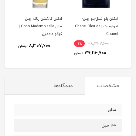
دو
ادکلن بلو شنل-بلو چنل-
ادکلن کالکشن زنانه چنل
ادکل
ادوتویلت | Chanel Bleu de
مدل Coco Mademoiselle |
مدل Antaeus | آن
Chanel
کوکو مادمازل
6٪
38,322,600
8
8,307,600
تومان
36,114,600
مان
تومان
مشخصات
دیدگاه‌ها
سایز
100 میل