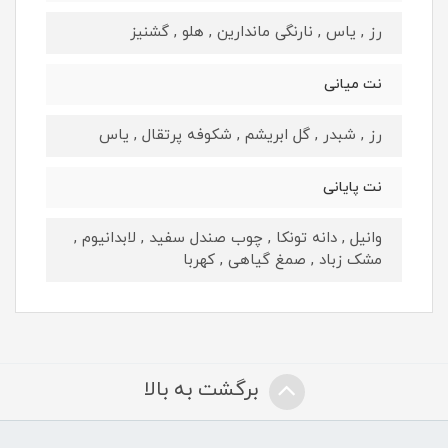
رز , یاس , نارنگی ماندارین , هلو , گشنیز
نت میانی
رز , شبدر , گل ابریشم , شکوفه پرتقال , یاس
نت پایانی
وانیل , دانه تونکا , چوب صندل سفید , لابدانیوم ,
مشک زباد , صمغ گیاهی , کهربا
برگشت به بالا