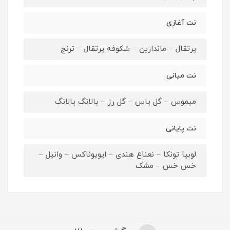
نت آغازی
پرتقال – ماندارین – شکوفه پرتقال – ترنج
نت میانی
میموس – گل یاس – گل رز – یالانگ یالانگ
نت پایانی
لوبیا تونکا – نعناع هندی – اپوپوناکس – وانیل –
خس خس – مشک