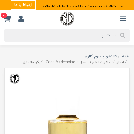
ارتباط با ما
جهت استعلام قیمت و موجودی کلیه ی ادکلن های مارک با ما در تماس باشید
0
خانه
کالکشن پرفیوم گالری
ادکلن کالکشن زنانه چنل مدل Coco Mademoiselle | کوکو مادمازل