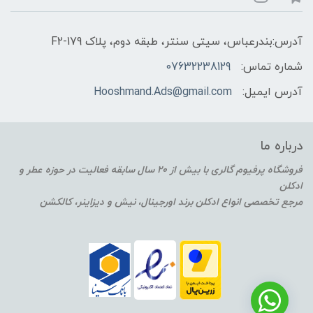
آدرس:بندرعباس، سیتی سنتر، طبقه دوم، پلاک F2-179
شماره تماس:
07632238129
آدرس ایمیل:
Hooshmand.Ads@gmail.com
درباره ما
فروشگاه پرفیوم گالری با بیش از 20 سال سابقه فعالیت در حوزه عطر و
ادکلن
مرجع تخصصی انواع ادکلن برند اورجینال، نیش و دیزاینر، کالکشن