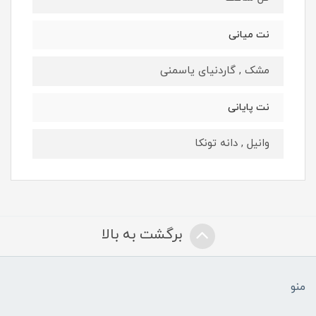
نت میانی
مشک , گاردنیای یاسمنی
نت پایانی
وانیل , دانه تونکا
برگشت به بالا
منو