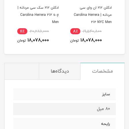
دانه
ادکلن ۲۱۲ ان وای سی
ادکلن ۲۱۲ سک سی مردانه |
| C
مردانه | Carolina Herrera
Carolina Herrera 212 s–y
lack
Men
212 NYC Men
11٪
20,286,000
8٪
19,540,800
مان
18,078,000
18,078,000
تومان
تومان
مشخصات
دیدگاه‌ها
سایز
80 میل
رایحه