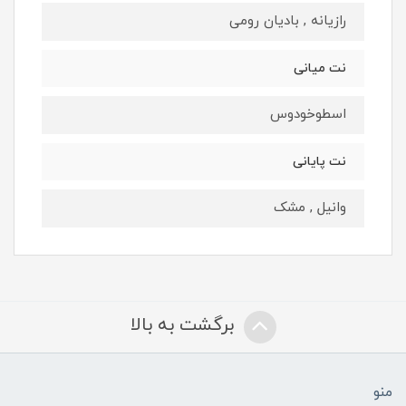
رازیانه , بادیان رومی
نت میانی
اسطوخودوس
نت پایانی
وانیل , مشک
برگشت به بالا
منو