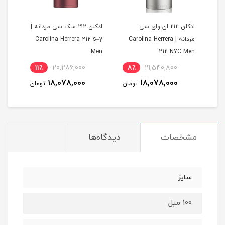
ه |
ادکلن ۲۱۲ ان وای سی
ادکلن ۲۱۲ سک سی مردانه |
C
مردانه | Carolina Herrera
Carolina Herrera 212 s–y
lack
Men
212 NYC Men
11٪
20,286,000
8٪
19,540,800
مان
18,078,000
18,078,000
تومان
تومان
مشخصات
دیدگاه‌ها
سایز
100 میل