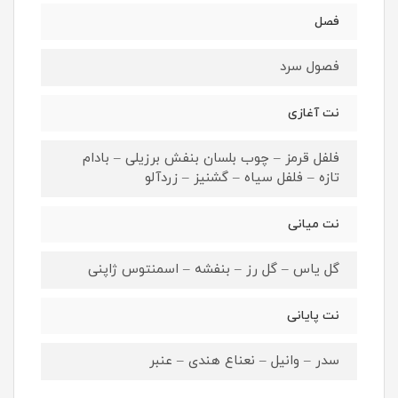
فصل
فصول سرد
نت آغازی
فلفل قرمز – چوب بلسان بنفش برزیلی – بادام
تازه – فلفل سیاه – گشنیز – زردآلو
نت میانی
گل یاس – گل رز – بنفشه – اسمنتوس ژاپنی
نت پایانی
سدر – وانیل – نعناع هندی – عنبر