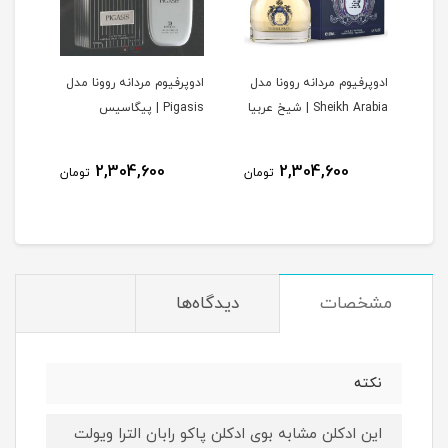
ادوپرفیوم مردانه روونا مدل
ادوپرفیوم مردانه روونا مدل
ادوپ
V | وری
Sheikh Arabia | شیخ عربیا
Pigasis | پیگاسیس
Interpole
2,304,600
2,304,600
مان
تومان
تومان
مشخصات
دیدگاه‌ها
نکته
این ادکلن مشابه بوی ادکلن پاکو رابان الترا ویولت