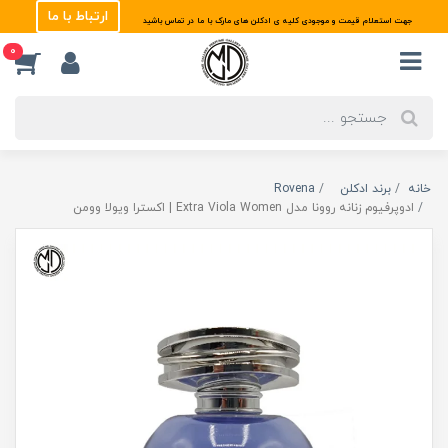
ارتباط با ما
جهت استعلام قیمت و موجودی کلیه ی ادکلن های مارک با ما در تماس باشید
0
خانه
برند ادکلن
Rovena
ادوپرفیوم زنانه روونا مدل Extra Viola Women | اکسترا ویولا وومن