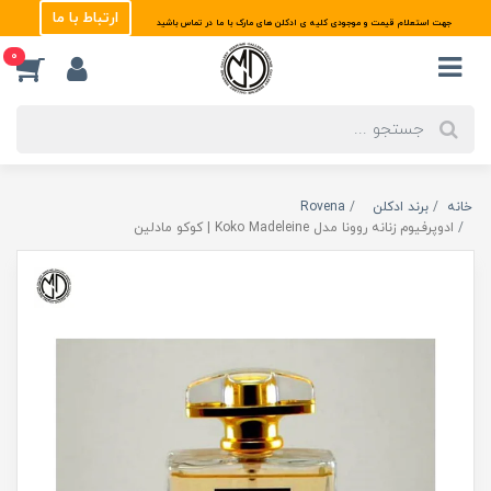
ارتباط با ما
جهت استعلام قیمت و موجودی کلیه ی ادکلن های مارک با ما در تماس باشید
0
خانه
برند ادکلن
Rovena
ادوپرفیوم زنانه روونا مدل Koko Madeleine | کوکو مادلین