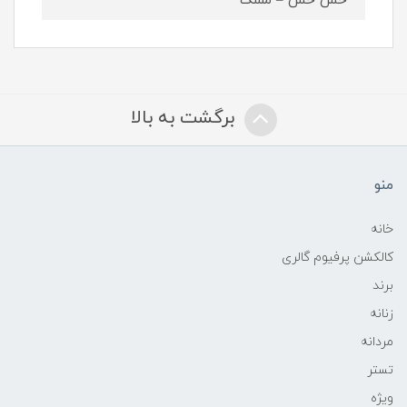
خس خس – مشک
برگشت به بالا
منو
خانه
کالکشن پرفیوم گالری
برند
زنانه
مردانه
تستر
ویژه