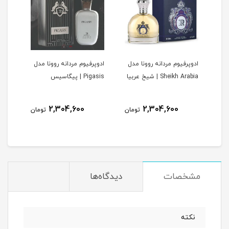
ادوپرفیوم مردانه روونا مدل
ادوپرفیوم مردانه روونا مدل
ادوپ
V | وری
Sheikh Arabia | شیخ عربیا
Pigasis | پیگاسیس
Interpole
2,304,600
2,304,600
مان
تومان
تومان
مشخصات
دیدگاه‌ها
نکته