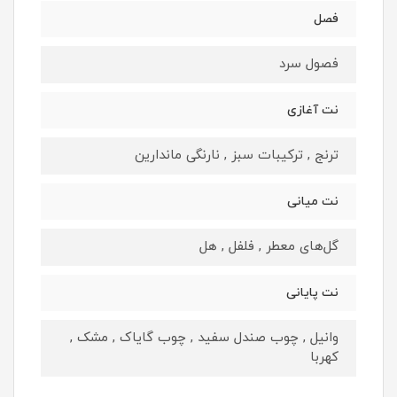
فصل
فصول سرد
نت آغازی
ترنج , ترکیبات سبز , نارنگی ماندارین
نت میانی
گل‌های معطر , فلفل , هل
نت پایانی
وانیل , چوب صندل سفید , چوب گایاک , مشک ,
کهربا