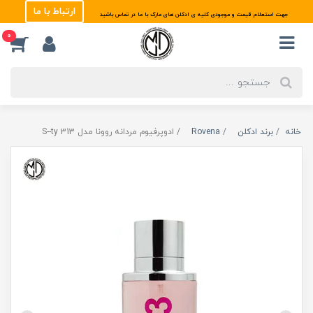
ارتباط با ما
جهت استعلام قیمت و موجودی کلیه ی ادکلن های مارک با ما در تماس باشید
0
خانه
برند ادکلن
Rovena
ادوپرفیوم مردانه روونا مدل 313 S--ty