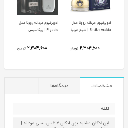
ادوپرفیوم مردانه روونا مدل
ادوپرفیوم مردانه روونا مدل
ادوپ
V | وری
Sheikh Arabia | شیخ عربیا
Pigasis | پیگاسیس
Interpole
2,304,600
2,304,600
مان
تومان
تومان
مشخصات
دیدگاه‌ها
نکته
این ادکلن مشابه بوی ادکلن ۲۱۲ س--سی مردانه |