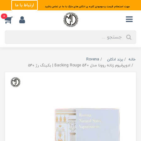
ارتباط با ما
جهت استعلام قیمت و موجودی کلیه ی ادکلن های مارک با ما در تماس باشید
0
خانه
برند ادکلن
Rovena
ادوپرفیوم زنانه روونا مدل Backing Rouge 540 | بکینگ رژ ۵۴۰