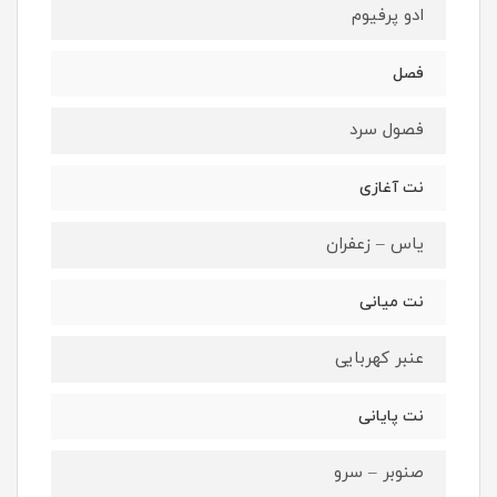
ادو پرفیوم
فصل
فصول سرد
نت آغازی
یاس – زعفران
نت میانی
عنبر کهربایی
نت پایانی
صنوبر – سرو