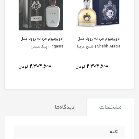
ادوپرفیوم مردانه روونا مدل
ادوپرفیوم مردانه روونا مدل
ادوپ
V | وری
Sheikh Arabia | شیخ عربیا
Pigasis | پیگاسیس
Interpole
2,304,600
2,304,600
مان
تومان
تومان
مشخصات
دیدگاه‌ها
نکته