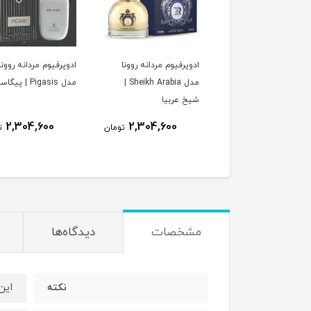
پرفیوم زنانه روونا مدل
ادوپرفیوم مردانه روونا
ادوپرفیوم مردانه روونا
Very Sense Orcked | وری
مدل Sheikh Arabia |
مدل Pigasis | پیگاسیس
 ارکید
شیخ عربیا
2,304,600
2,304,600
2,304,600
تومان
تومان
ت
مشخصات
دیدگاه‌ها
این
نکته