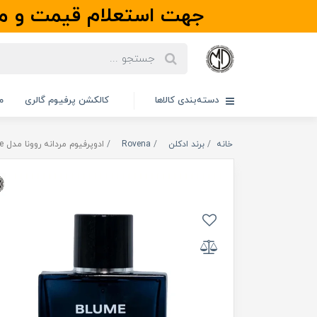
جهت استعلام قیمت و مو
دسته‌بندی کالاها
کالکشن پرفیوم گالری
م
خانه
برند ادکلن
Rovena
ادوپرفیوم مردانه روونا مدل Blume De Change | بلوم د چنج