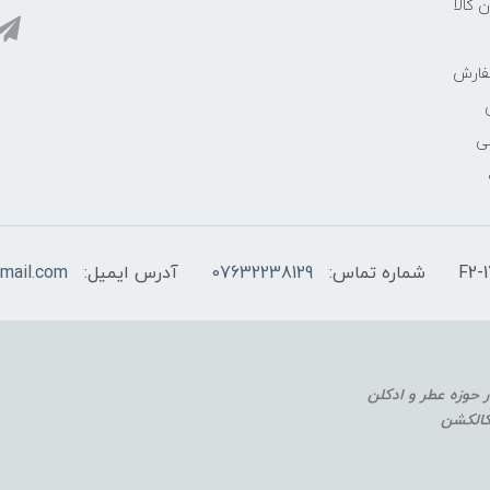
ن کالا
فارش
ی
شماره تماس:
07632238129
آدرس ایمیل:
mail.com
 کالکشن