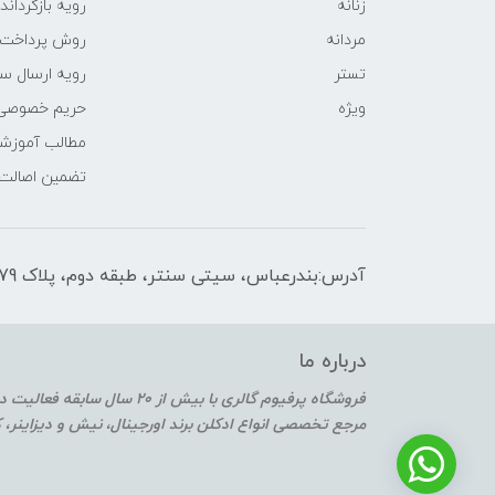
زنانه
رویه‌ بازگرداند
مردانه
روش پرداخت
تستر
رویه ارسال س
ویژه
حریم خصوصی
مطالب آموزش
تضمین اصالت
آدرس:بندرعباس، سیتی سنتر، طبقه دوم، پلاک F2-179
درباره ما
فروشگاه پرفیوم گالری با بیش از 20 سال سابقه فعالیت در حوزه عطر و ادکلن
مرجع تخصصی انواع ادکلن برند اورجینال، نیش و دیزاینر،