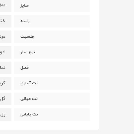
100 میل
سایز
خنک
رایحه
مرد
جنسیت
ادو
نوع عطر
تما
فصل
گریپ فروت (Grapefruit) ،
نت آغازی
گل یاس (Jasmine) ، زنجب
نت میانی
رزین لبدانوم (abdanum
نت پایانی