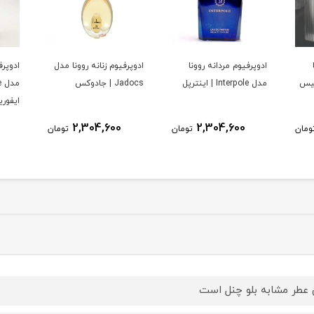
ادوپرفیوم مردانه روونا
ادوپرفیوم زنانه روونا مدل
ادوپرف
مدل Interpole | اینترپل
Jadocs | جادوکس
ایفور
2,304,600
2,304,600
ومان
تومان
تومان
 عطر مشابه بلو چنل است