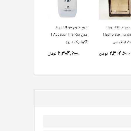
یوم مردانه روونا
ادوپرفیوم مردانه روونا
ادوپرفیوم مردانه روونا
مدل Ephorate Intince |
مدل Aquatic The Rio |
مدل Rozario Pour
یت اینتینس
آکواتیک د ریو
Homme | رزاریو پور هوم
2,304,600
2,304,600
2,304,600
تومان
تومان
توم