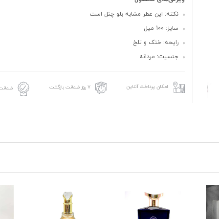
نکته: این عطر مشابه بلو چنل است
سایز: 100 میل
رایحه: خنک و تلخ
جنسیت: مردانه
امکان پرداخت آنلاین
۷ روز ضمانت بازگشت
ضمانت 