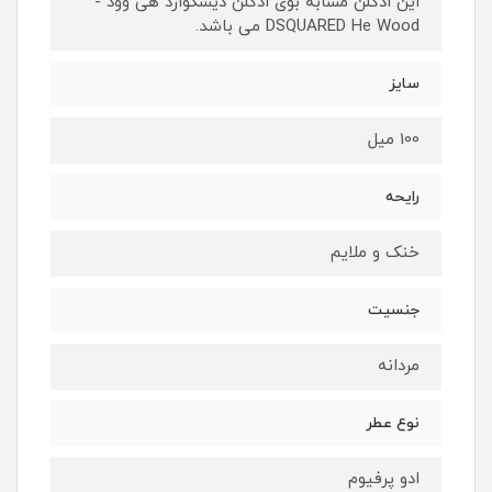
این ادکلن مشابه بوی ادکلن دیسکوارد هی وود -
DSQUARED He Wood می باشد.
سایز
100 میل
رایحه
خنک و ملایم
جنسیت
مردانه
نوع عطر
ادو پرفیوم