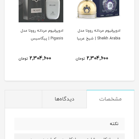
ادوپرفیوم مردانه روونا مدل
ادوپرفیوم مردانه روونا مدل
ادوپ
V | وری
Sheikh Arabia | شیخ عربیا
Pigasis | پیگاسیس
Interpole
2,304,600
2,304,600
مان
تومان
تومان
مشخصات
دیدگاه‌ها
نکته