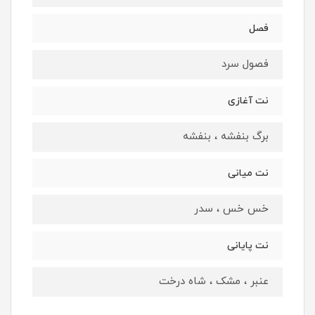
فصل
فصول سرد
نت آغازی
برگ بنفشه ، بنفشه
نت میانی
خس خس ، سدر
نت پایانی
عنبر ، مشک ، شاه درخت