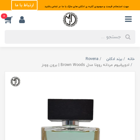
ارتباط با ما
جهت استعلام قیمت و موجودی کلیه ی ادکلن های مارک با ما در تماس باشید
0
خانه
برند ادکلن
Rovena
ادوپرفیوم مردانه روونا مدل Brown Woods | برون وودز