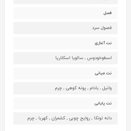
فصل
فصول سرد
نت آغازی
اسطوخودوس , سالویا اسکلاریا
نت میانی
وانیل , بادام , پونه کوهی , چرم
نت پایانی
دانه تونکا , روایح چوبی , کشمران , کهربا , چرم