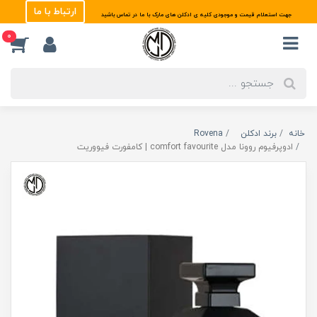
ارتباط با ما
جهت استعلام قیمت و موجودی کلیه ی ادکلن های مارک با ما در تماس باشید
0
خانه
برند ادکلن
Rovena
ادوپرفیوم روونا مدل comfort favourite | کامفورت فیووریت