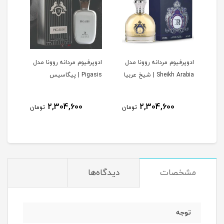
ادوپرفیوم مردانه روونا مدل
ادوپرفیوم مردانه روونا مدل
ادوپ
V | وری
Sheikh Arabia | شیخ عربیا
Pigasis | پیگاسیس
Interpole
2,304,600
2,304,600
مان
تومان
تومان
مشخصات
دیدگاه‌ها
توجه