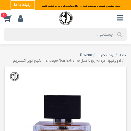
ارتباط با ما
جهت استعلام قیمت و موجودی کلیه ی ادکلن های مارک با ما در تماس باشید
0
خانه
برند ادکلن
Rovena
ادوپرفیوم مردانه روونا مدل Encage Noir Extrame | انکیج نویر اکستریم