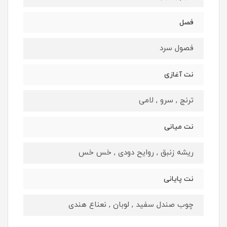
فصل
فصول سرد
نت آغازی
ترنج , سرو , لامی
نت میانی
ریشه زنبق , روایح دودی , خس خس
نت پایانی
چوب صندل سفید , لوبان , نعناع هندی