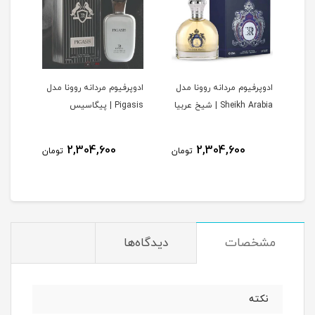
ادوپرفیوم مردانه روونا مدل
ادوپرفیوم مردانه روونا مدل
ادوپ
V | وری
Sheikh Arabia | شیخ عربیا
Pigasis | پیگاسیس
Interpole
2,304,600
2,304,600
مان
تومان
تومان
مشخصات
دیدگاه‌ها
نکته