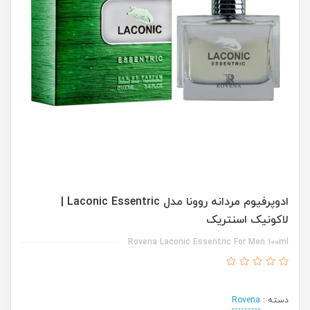
ادوپرفیوم مردانه روونا مدل Laconic Essentric |
لاکونیک اسنتریک
Rovena Laconic Essentric For Men 100ml
دسته :
Rovena