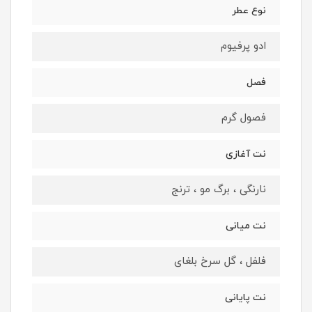
نوع عطر
ادو پرفیوم
فصل
فصول گرم
نت آغازی
نارنگی ، برگ مو ، ترنج
نت میانی
فلفل ، گل سرخ بلغای
نت پایانی