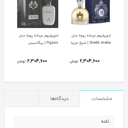
ادوپرفیوم مردانه روونا مدل
ادوپرفیوم مردانه روونا مدل
ادوپ
V | وری
Sheikh Arabia | شیخ عربیا
Pigasis | پیگاسیس
Interpole
2,304,600
2,304,600
مان
تومان
تومان
مشخصات
دیدگاه‌ها
نکته