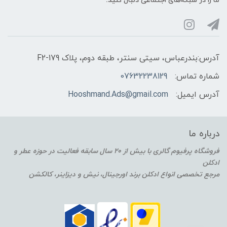
ما را در شبکه‌های اجتماعی دنبال کنید:
آدرس:بندرعباس، سیتی سنتر، طبقه دوم، پلاک F2-179
شماره تماس:
07632238129
آدرس ایمیل:
Hooshmand.Ads@gmail.com
درباره ما
فروشگاه پرفیوم گالری با بیش از 20 سال سابقه فعالیت در حوزه عطر و
ادکلن
مرجع تخصصی انواع ادکلن برند اورجینال، نیش و دیزاینر، کالکشن