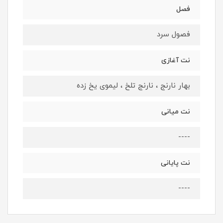
فصل
فصول سرد
نت آغازی
بهار نارنج ، نارنج تلخ ، لیموی یخ زده
نت میانی
----
نت پایانی
----