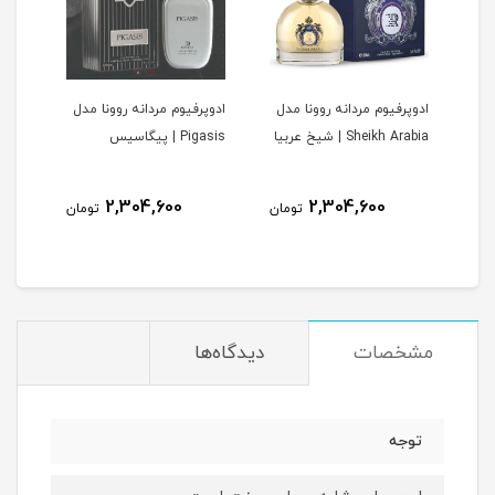
ادوپرفیوم مردانه روونا مدل
ادوپرفیوم مردانه روونا مدل
ادوپ
V | وری
Sheikh Arabia | شیخ عربیا
Pigasis | پیگاسیس
Interpole
2,304,600
2,304,600
مان
تومان
تومان
مشخصات
دیدگاه‌ها
توجه