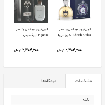
ادوپرفیوم مردانه روونا مدل
ادوپرفیوم مردانه روونا مدل
ادوپ
V | وری
Sheikh Arabia | شیخ عربیا
Pigasis | پیگاسیس
Interpole
2,304,600
2,304,600
مان
تومان
تومان
مشخصات
دیدگاه‌ها
نکته