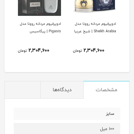
ادوپرفیوم مردانه روونا مدل
ادوپرفیوم مردانه روونا مدل
ادوپ
V | وری
Sheikh Arabia | شیخ عربیا
Pigasis | پیگاسیس
Interpole
2,304,600
2,304,600
مان
تومان
تومان
مشخصات
دیدگاه‌ها
سایز
100 میل