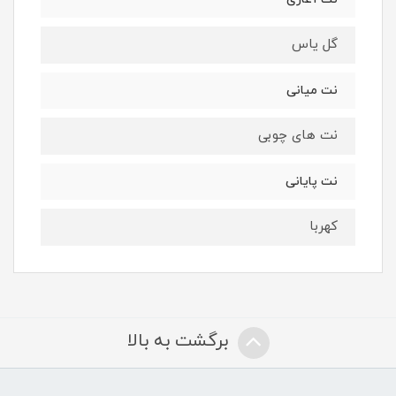
گل یاس
نت میانی
نت های چوبی
نت پایانی
کهربا
برگشت به بالا