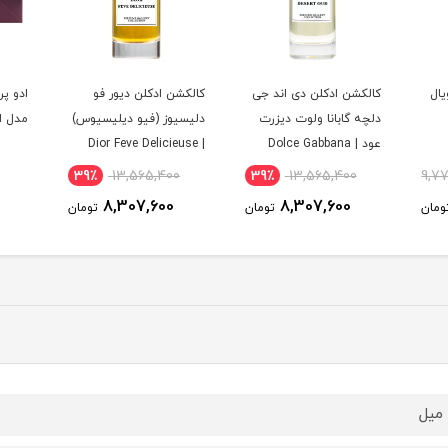
یال
کالکشن ادکلن دی اند جی
کالکشن ادکلن دیور فو
ادو پر
دلچه گابانا ولوت دیزرت
دلیسیوز (فیو دیلیسیوس)
مدل ای
عود | Dolce Gabbana
| Dior Feve Delicieuse
Collection
Velvet Desert Oud
39٪
13,565,400
39٪
13,565,400
9,7
Collection
8,307,600
8,307,600
ومان
تومان
تومان