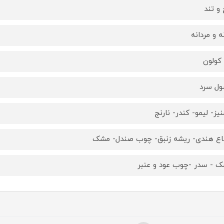
 و تند
نه و مردانه
 کولون
ل سرد
یز- لیمو- کندر- نارنج
اع هندی- ریشه زنبق- چوب صندل- مشک
 - سدر -چوب عود و عنبر