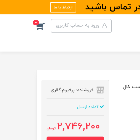
در تماس باشید
ارتباط با ما
0
ورود به حساب کاربری
کسی مدل Maxi Just Call Me | جاست کال
فروشنده: پرفیوم گالری
آماده ارسال
2,746,200
تومان