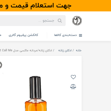
جهت استعلام قیمت و مو
دسته‌بندی کالاها
کالکشن پرفیوم گالری
م
خانه
ادکلن زنانه
ادکلن زنانه/مردانه ماکسی مدل Maxi Just Call Me | جاست کال می مکسی