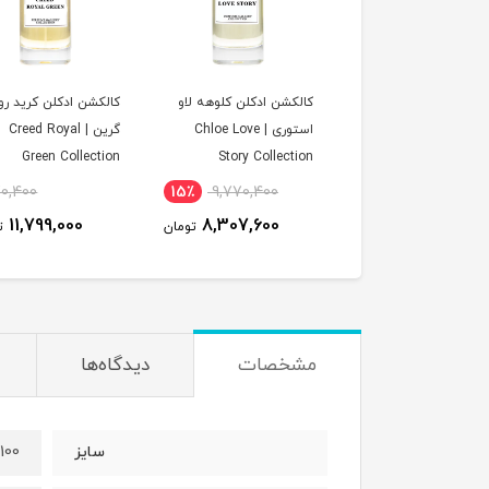
کشن ادکلن آمواج سان
کالکشن ادکلن کلوهه لاو
کالکشن ادکلن کرید رو
شاین زنانه | Amouage
استوری | Chloe Love
گرین | Creed Royal
Green Collection
Story Collection
Sunshine wo
Collect
70,400
15٪
9,770,400
14٪
13,565,400
11,799,000
8,307,600
11,799,000
تومان
تومان
ت
مشخصات
دیدگاه‌ها
100 میل
سایز