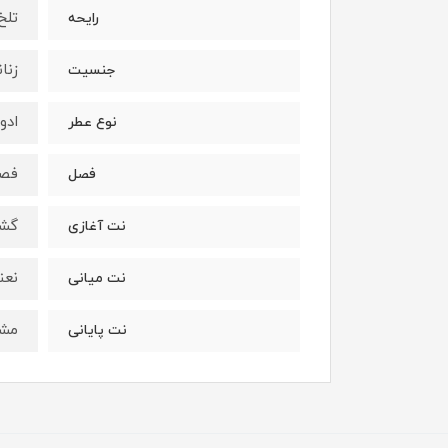
تلخ
رایحه
زنا
جنسیت
ادو
نوع عطر
فصو
فصل
گشن
نت آغازی
نعن
نت میانی
مشک
نت پایانی