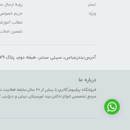
تستر
رویه ارسال س
ویژه
حریم خصوصی
مطالب آموزش
تضمین اصالت
آدرس:بندرعباس، سیتی سنتر، طبقه دوم، پلاک F2-179
درباره ما
فروشگاه پرفیوم گالری با بیش از 20 سال سابقه فعالیت در حوزه عطر و ادکلن
مرجع تخصصی انواع ادکلن برند اورجینال، نیش و دیزاینر،