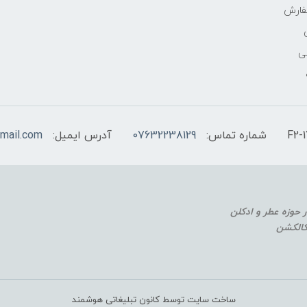
فارش
ی
شماره تماس:
07632238129
آدرس ایمیل:
mail.com
 کالکشن
ساخت سایت توسط کانون تبلیغاتی هوشمند