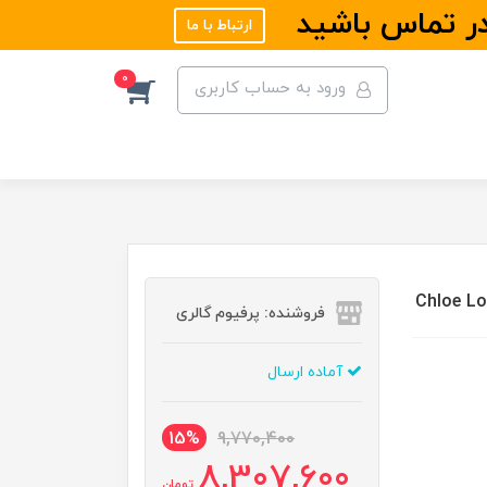
در تماس باشید
ارتباط با ما
0
ورود به حساب کاربری
فروشنده: پرفیوم گالری
آماده ارسال
15%
9,770,400
8,307,600
تومان