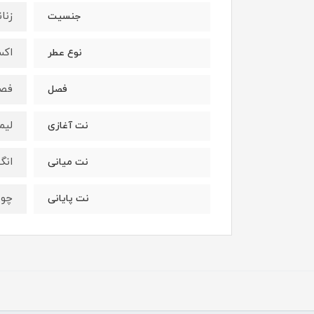
زنان
جنسیت
اکس
نوع عطر
فصو
فصل
لیم
نت آغازی
انگ
نت میانی
چوب
نت پایانی