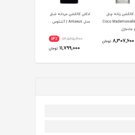
 کالکشن زنانه چنل
ادکلن کالکشن مردانه شنل
دل Coco Mademoiselle
مدل Antaeus | آنتئوس
 مادمازل
14٪
13,565,400
8,307,600
تومان
11,799,000
تومان