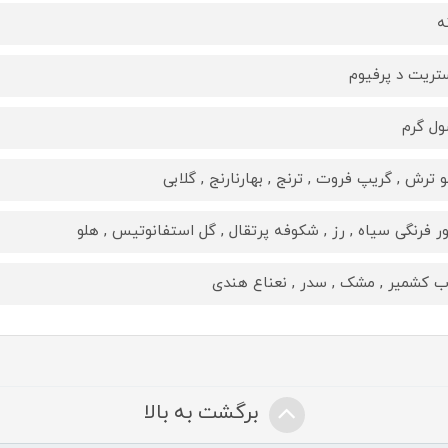
ه
تریت د پرفیوم
ل گرم
و ترش , گریپ فروت , ترنج , بهارنارنج , گلابی
ور فرنگی سیاه , رز , شکوفه پرتقال , گل استفانوتیس , هلو
 کشمیر , مشک , سدر , نعناع هندی
برگشت به بالا