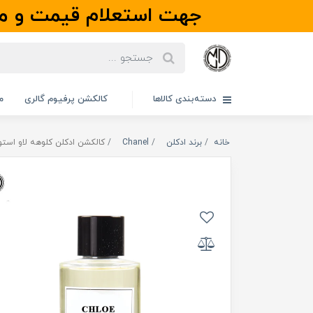
جهت استعلام قیمت و مو
دسته‌بندی کالاها
کالکشن پرفیوم گالری
م
خانه
برند ادکلن
Chanel
کالکشن ادکلن کلوهه لاو استوری | e Story Collection