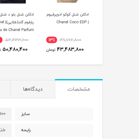
ادکلن شنل کوکو ادوپرفیوم
ادکلن شنل بلو د شنل
| Chanel Coco EDP
پارفوم گل
eu de Chanel Parfum
53,433,600
13٪
49,762,800
50,480,400
43,483,800
تومان
ت
مشخصات
دیدگاه‌ها
100 میل
سایز
خنک
رایحه