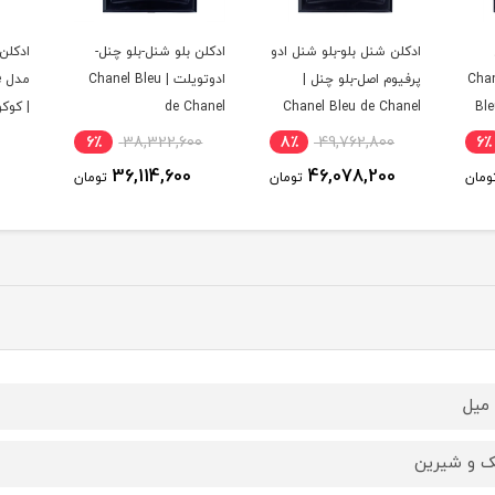
ادکلن شنل بلو-بلو شنل ادو
ادکلن بلو شنل-بلو چنل-
ادکلن
د(طلایی)| Chanel
پرفیوم اصل-بلو چنل |
ادوتویلت | Chanel Bleu
م
Bl
Chanel Bleu de Chanel
de Chanel
| کوکو
EDP
6٪
38,322,600
8٪
49,762,800
6٪
36,114,600
46,078,200
ومان
تومان
تومان
 و شیرین